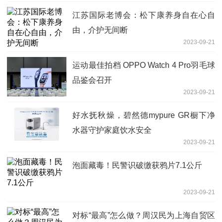
江苏国际老博会：松下康养身自在心自
由，介护无间断
2023-09-21
运动最佳拍档 OPPO Watch 4 Pro羽毛球
品鉴会召开
2023-09-21
好水抚秋燥，碧然德mypure GR橱下净
水器守护家庭饮水安全
2023-09-21
泡面藏毒！民警识破缴获鸦片7.1公斤
2023-09-21
对标“最高”怎么做？周汉民为上海自贸区