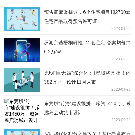
预售证获取提速，6个住宅项目超2700套
住宅产品取得预售许可证
2023-09-21
罗湖京基梧桐轩推145套住宅 备案均价约
6.2万/㎡
2023-09-21
光明“巨无霸”综合体 润宏城将亮相！约
382万㎡，预计11月入市
2023-09-21
东莞版“前海”建设很拼！斥资1450万，威
远岛启动城市设计
2023-09-21
深圳将优化积分入学政策！基础教育布局