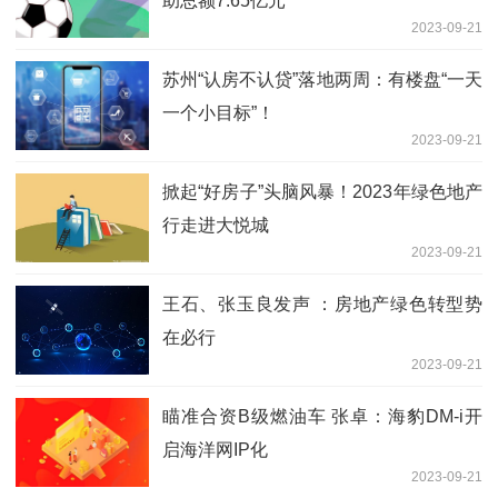
助总额7.65亿元
2023-09-21
苏州“认房不认贷”落地两周：有楼盘“一天
一个小目标”！
2023-09-21
掀起“好房子”头脑风暴！2023年绿色地产
行走进大悦城
2023-09-21
王石、张玉良发声 ：房地产绿色转型势
在必行
2023-09-21
瞄准合资B级燃油车 张卓：海豹DM-i开
启海洋网IP化
2023-09-21