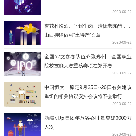
2023-09-22
杏花村汾酒、平遥牛肉、清徐老陈醋……
山西持续做强“土特产”文章
2023-09-22
全国52支参赛队伍齐聚郑州！全国职业
院校技能大赛重磅赛项在郑开赛
2023-09-22
中国恒大：原定9月25日~26日有关建议
重组的相关协议安排会议将不会举行
2023-09-22
新疆机场集团年旅客吞吐量突破3000万
人次
2023-09-22