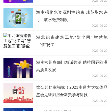
2023-09-22
海南强化水资源刚性约束 规范取水许
可、取水缴费制度
2023-09-22
湖北织密建筑工地“防尘网” 智慧施
工“锁”扬尘
2023-09-22
湖南郴州多部门精诚共治 助推国际陆港
高质量发展
2023-09-22
炊烟起处幸福家！2023南昌方太媒体品
鉴会见证厨房全新美学与科技
2023-09-22