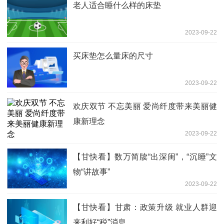
老人适合睡什么样的床垫
2023-09-22
买床垫怎么量床的尺寸
2023-09-22
欢庆双节 不忘美丽 爱尚纤度带来美丽健
康新理念
2023-09-22
【甘快看】数万简牍“出深闺”，“沉睡”文
物“讲故事”
2023-09-22
【甘快看】甘肃：政策升级 就业人群迎
来利好“税”消息