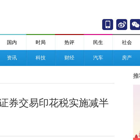
国内
时局
热评
民生
社会
资讯
科技
财经
汽车
房产
推
起证券交易印花税实施减半