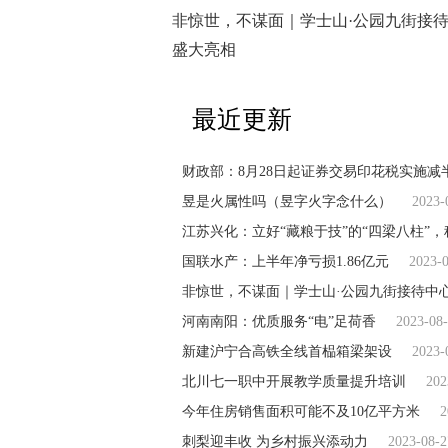
非惊世，不谋面｜学士山·公园九街接
盛大亮相
最近更新
财政部：8月28日起证券交易印花税实施减
昱是火属性吗（昱字火字念什么）
2023-
江苏兴化：立好“藏粮于技”的“四梁八柱”，
国联水产：上半年净亏损1.86亿元
2023-
非惊世，不谋面｜学士山·公园九街接待中
河南南阳：优质服务“电”足荷香
2023-08
新建沪宁合高铁全线首榀箱梁架设
2023-
北川七一职中开展教学质量提升培训
202
今年住房销售面积可能不及10亿平方米
2
刺梨迎丰收 为乡村振兴添动力
2023-08-2