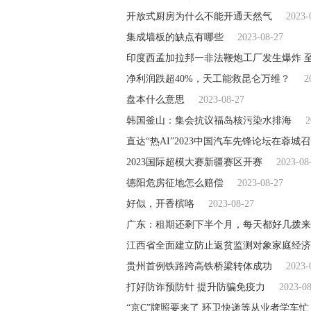
开放式厨房为什么不能开通天然气
2023-
集成墙板的缺点有哪些
2023-08-27
印度西孟加拉邦一非法鞭炮工厂发生爆炸 
净利润跌超40%，天工能救昆仑万维？
2
盘本什么意思
2023-08-27
韩国釜山：集会抗议福岛核污染水排海
2
直达“热AI”2023中国汽车先锋论坛在蓉城
2023国际超模大赛新疆赛区开赛
2023-08
德阳危房征地怎么赔偿
2023-08-27
好似，开香槟咯
2023-08-27
广东：租期还剩下半个月，每天都好几拨来
江西省全面建立防止返贫监测对象家庭经济
贵州首例铁路跨高铁桥梁转体成功
2023-
打好防诈预防针 提升防骗免疫力
2023-0
“京C”牌照要来了 环卫快递等从业者学车忙