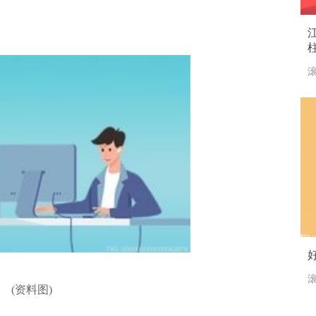
22
滚
滚
(资料图)