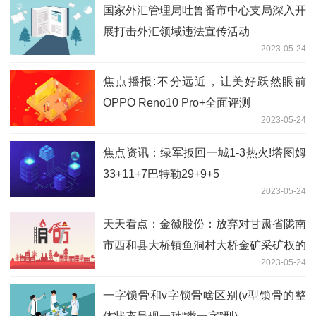
国家外汇管理局吐鲁番市中心支局深入开
展打击外汇领域违法宣传活动
2023-05-24
焦点播报:不分远近，让美好跃然眼前
OPPO Reno10 Pro+全面评测
2023-05-24
焦点资讯：绿军扳回一城1-3热火!塔图姆
33+11+7巴特勒29+9+5
2023-05-24
天天看点：金徽股份：放弃对甘肃省陇南
市西和县大桥镇鱼洞村大桥金矿采矿权的
2023-05-24
竞拍
一字锁骨和v字锁骨啥区别(v型锁骨的整