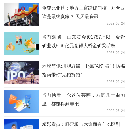
争夺比亚迪：地方主官踏破门槛，郑合西
谁是最终赢家？ 天天最资讯
2023-05-24
当前观点：山东黄金(01787.HK)：金舜
矿业以8.66亿元竞得大桥金矿采矿权
2023-05-24
环球简讯:川观辟谣丨起底“AI诈骗”！防骗
指南带你“见招拆招”
2023-05-24
当前快看：念这位菩萨，方圆几十由旬
里，都能得到善报
2023-05-24
精彩看点：科定板与木饰面有什么区别