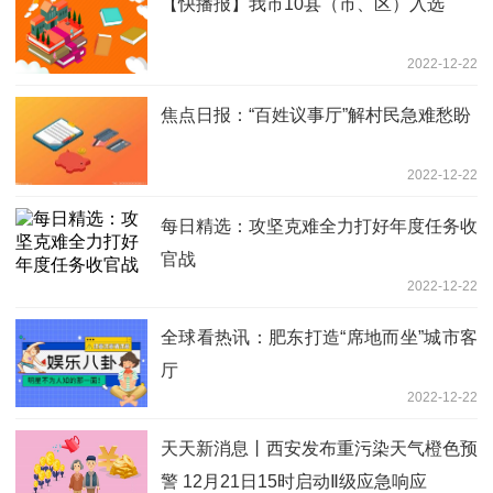
【快播报】我市10县（市、区）入选
2022-12-22
焦点日报：“百姓议事厅”解村民急难愁盼
2022-12-22
每日精选：攻坚克难全力打好年度任务收
官战
2022-12-22
全球看热讯：肥东打造“席地而坐”城市客
厅
2022-12-22
天天新消息丨西安发布重污染天气橙色预
警 12月21日15时启动Ⅱ级应急响应