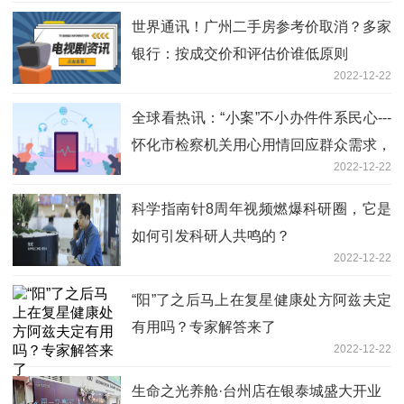
世界通讯！广州二手房参考价取消？多家
银行：按成交价和评估价谁低原则
2022-12-22
全球看热讯：“小案”不小办件件系民心---
怀化市检察机关用心用情回应群众需求，
2022-12-22
以法以理化解群众矛盾
科学指南针8周年视频燃爆科研圈，它是
如何引发科研人共鸣的？
2022-12-22
“阳”了之后马上在复星健康处方阿兹夫定
有用吗？专家解答来了
2022-12-22
生命之光养舱·台州店在银泰城盛大开业