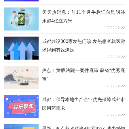
天天热消息：前11个月牛栏江向昆明补
水超4亿立方米
2022-12-22
成都共设300家发热门诊 发热患者就医需
求得到有效满足
2022-12-22
热点！黄骅法院一案件庭审 获省“优秀庭
审”
2022-12-22
成都：倡导本地生产企业优先保障成都市
民用药需求
2022-12-22
最新：多点营收猛涨4年亏42亿 减少对物